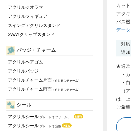
カット
アクリルジオラマ
アクキ
アクリルフィギュア
パス機
スイングアクリルスタンド
データ
2WAYクリップスタンド
対応フ
バッジ・チャーム
追加
アクリルヘアゴム
★通常
アクリルバッジ
・カッ
アクリルチャーム片面
（めじるしチャーム）
・白版
アクリルチャーム両面
（めじるしチャーム）
（アク
は、上
シール
ご希望
アクリルシール
NEW
プレート付 フリーカット
アクリルシール
NEW
プレート付 定型