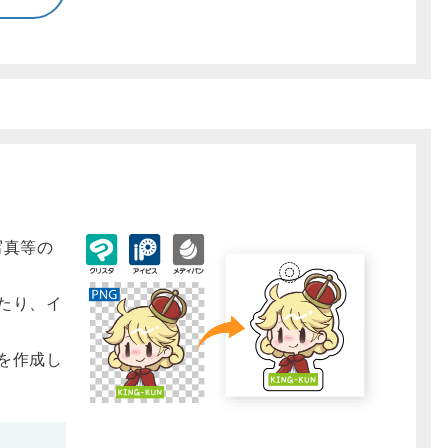
写真等の
たり、イ
を作成し