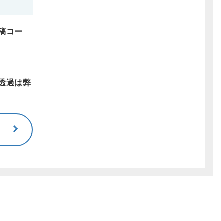
稿コー
透過は弊