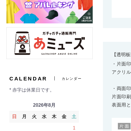
【透明板
・片面印
アクリル
CALENDAR
カレンダー
・両面印
* 赤字は休業日です。
片面印刷
表面用と
2026年8月
日
月
火
水
木
金
土
1